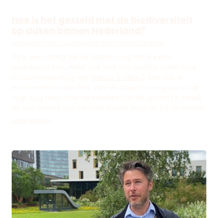
Hoe is het gesteld met de biodiversiteit
op daken binnen Nederland?
Verdieping van ons onderzoek naar onbenutte daken
Dit is een vraag die wij helaas nog niet kunnen
beantwoorden...Want ook laat ons laatste onderzoek
(in samenwerking met
Natuur & Milieu
) zien dat er
momenteel maar 0,5% van de daken is vergroend: dit
zegt nog niets over de kwaliteit van dit groen! Dit terwijl
dit een wereld van verschil maakt voor de biodiversiteit!
Lees verder