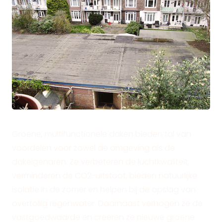
Groene, multifunctionele daken bieden tal van
voordelen voor zowel de omgeving als de
dakeigenaren. Ze verbeteren de luchtkwaliteit,
verminderen de CO2-uitstoot, bieden natuurlijke
isolatie in de zomer en helpen bij de opslag van
overtollig regenwater. Daarnaast verhogen ze de
vastgoedwaarde en creëren ze nieuwe groene