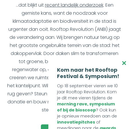
...dat blijkt uit
recent landelijk onderzoek
. Een
gemiste kans, want de noodzaak voor
klimaatadaptatie en biodiversiteit in de stad is
urgenter dan ooit. Rooftop Revolution (ANBI) jaagt
de verandering aan. Wij brengen natuur terug op
het grootste ongebruikte terrein van de stad: het
dakoppervlak. Door daken slim te transformeren
tot groene, biodiverse oases, vangen we
Kom naar het Rooftop
regenwater op, dringen we hittestress terug en
Festival & Symposium!
creëren we ruimte voor leven. Samen bereiken we
het kantelpunt. Wil jij onze beweging een zetje in de
Op 18 september vieren we 10
jaar Rooftop Revolution. Kom
rug geven? Steun onze stichting vanaf nu met een
je dit mee vieren tijdens de
donatie en bouw mee aan de gezonde, duurzame
morning rave, symposium
steden van morgen!
of bij de bioscoop
? Ook kun
je opnieuw meedoen aan de
innovatiepitches
of
meedingen naar de
awards
.