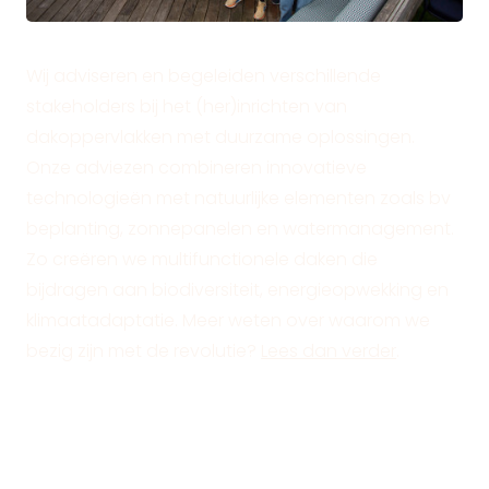
Wij adviseren en begeleiden verschillende
stakeholders bij het (her)inrichten van
dakoppervlakken met duurzame oplossingen.
Onze adviezen combineren innovatieve
technologieën met natuurlijke elementen zoals bv
beplanting, zonnepanelen en watermanagement.
Zo creëren we multifunctionele daken die
bijdragen aan biodiversiteit, energieopwekking en
klimaatadaptatie. Meer weten over waarom we
bezig zijn met de revolutie?
Lees dan verder
.