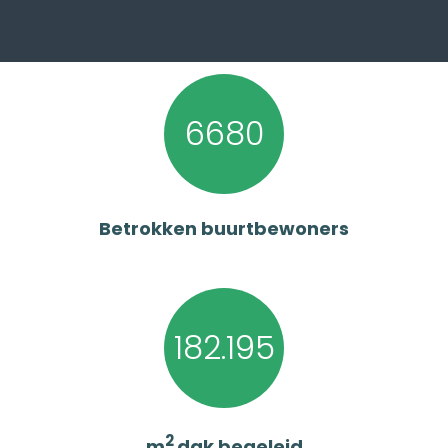
6680
Betrokken buurtbewoners
182.195
2
m
dak begeleid