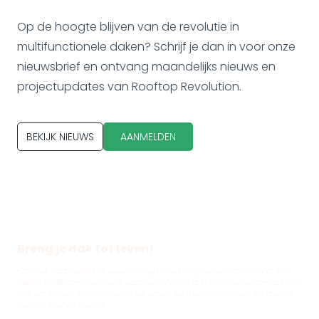
Op de hoogte blijven van de revolutie in
multifunctionele daken? Schrijf je dan in voor onze
nieuwsbrief en ontvang maandelijks nieuws en
projectupdates van Rooftop Revolution.
BEKIJK NIEUWS
AANMELDEN
Breng je dak tot leven!
Op zoek naar advies of begeleiding bij het vergroenen van jouw dak/je
daken of de communicatie daarover? Neem dan vrijblijvend contact met
ons op. Samen transformeren wij daken tot multifunctionele en groene
bakens in onze steden.