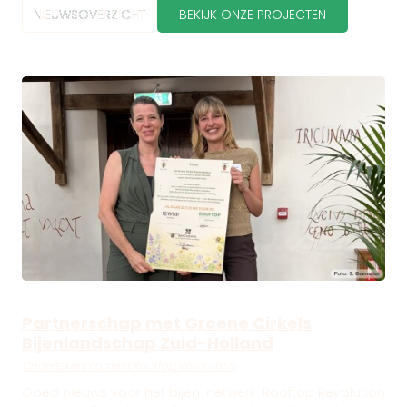
NIEUWSOVERZICHT
BEKIJK ONZE PROJECTEN
Partnerschap met Groene Cirkels
Bijenlandschap Zuid-Holland
Ondertekenmoment Rooftop Revolution
Goed nieuws voor het bijen-netwerk: Rooftop Revolution