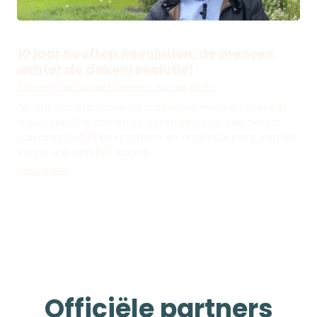
10 jaar Rooftop Revolution: de mensen
achter de dakenrevolutie!
Interview met Casper Korteweg - Van der Tol B.V.
Ter ere van ons jubileum starten we met een speciale
videoreeks! De komende weken laten we een aantal
van onze betrokken partners en ondersteuners, van het
eerste uur, aan het woord.
Lees meer
Officiële partners