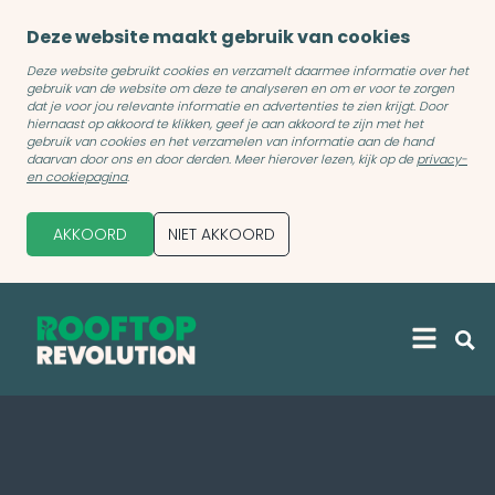
Deze website maakt gebruik van cookies
Deze website gebruikt cookies en verzamelt daarmee informatie over het
gebruik van de website om deze te analyseren en om er voor te zorgen
dat je voor jou relevante informatie en advertenties te zien krijgt. Door
hiernaast op akkoord te klikken, geef je aan akkoord te zijn met het
gebruik van cookies en het verzamelen van informatie aan de hand
daarvan door ons en door derden. Meer hierover lezen, kijk op de
privacy-
en cookiepagina
.
AKKOORD
NIET AKKOORD