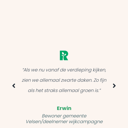
“In de
“Als we nu vanaf de verdieping kijken,
uitleg o
zien we allemaal zwarte daken. Zo fijn
niet klu
als het straks allemaal groen is.”
om met e
Erwin
Bewoner gemeente
Velsen/deelnemer wijkcampagne