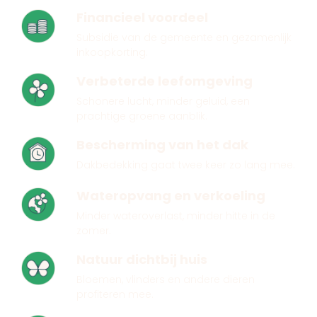
Financieel voordeel
Subsidie van de gemeente en gezamenlijk
inkoopkorting.
Verbeterde leefomgeving
Schonere lucht, minder geluid, een
prachtige groene aanblik.
Bescherming van het dak
Dakbedekking gaat twee keer zo lang mee.
Wateropvang en verkoeling
Minder wateroverlast, minder hitte in de
zomer.
Natuur dichtbij huis
Bloemen, vlinders en andere dieren
profiteren mee.