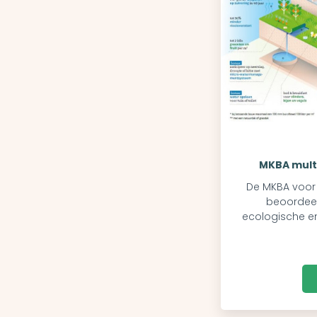
MKBA mult
De MKBA voor 
beoordeel
ecologische e