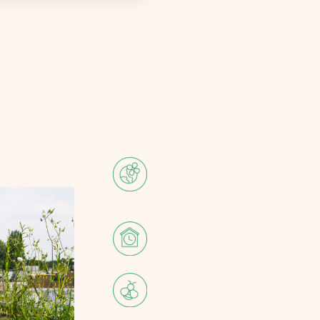
Waarom kiezen vo
Klimaatadaptief
Een groen dak brengt verkoel
omgeving beter bestand tegen
Verlengde levensduur
Een groen dak verdubbelt de
Verhoogde biodiversit
Een biodivers groen dak geeft
bevordert daarmee de biodive