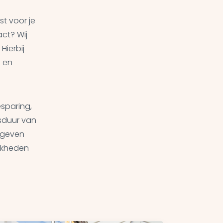
t voor je
ct? Wij
ierbij
 en
sparing,
sduur van
 geven
ijkheden