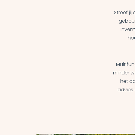
Streef j
gebouw
inven
ho
Multifu
minder w
het d
advies 