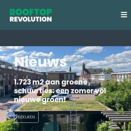
Nieuws
1.723 m2 aan groene
schuurtjes: een zomer vol
nieuwe groen!
BEKIJKEN