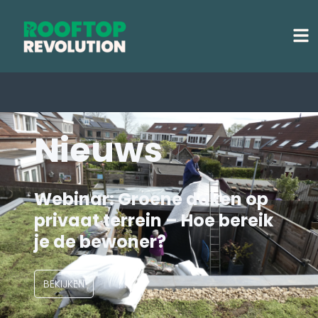
Nieuws
Webinar: Groene daken op
privaat terrein – Hoe bereik
je de bewoner?
BEKIJKEN