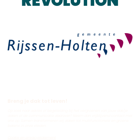
Breng je dak tot leven!
Op zoek naar advies of begeleiding bij het vergroenen van jouw dak/je
daken of de communicatie daarover? Neem dan vrijblijvend contact met
ons op. Samen transformeren wij daken tot multifunctionele en groene
bakens in onze steden.
Cookie en privacystatement