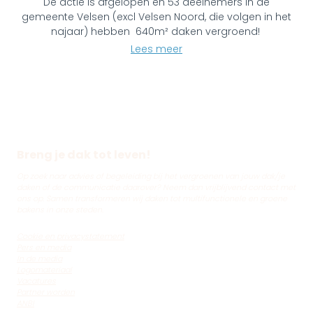
De actie is afgelopen en 53 deelnemers in de
gemeente Velsen (excl Velsen Noord, die volgen in het
najaar) hebben 640m² daken vergroend!
Lees meer
Breng je dak tot leven!
Op zoek naar advies of begeleiding bij het vergroenen van jouw dak/je
daken of de communicatie daarover? Neem dan vrijblijvend contact met
ons op. Samen transformeren wij daken tot multifunctionele en groene
bakens in onze steden.
Cookie en privacystatement
Pers en media
In de media
Logomateriaal
Vacatures
Partner worden
ANBI