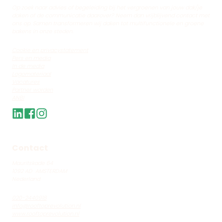
Op zoek naar advies of begeleiding bij het vergroenen van jouw dak/je
daken of de communicatie daarover? Neem dan vrijblijvend contact met
ons op. Samen transformeren wij daken tot multifunctionele en groene
bakens in onze steden.
Cookie en privacystatement
Pers en media
In de media
Logomateriaal
Vacatures
Partner worden
ANBI
Contact
Mauritskade 64
1092 AD AMSTERDAM
Nederland
020-
2440918
info@rooftoprevolution.nl
www.rooftoprevolution.nl