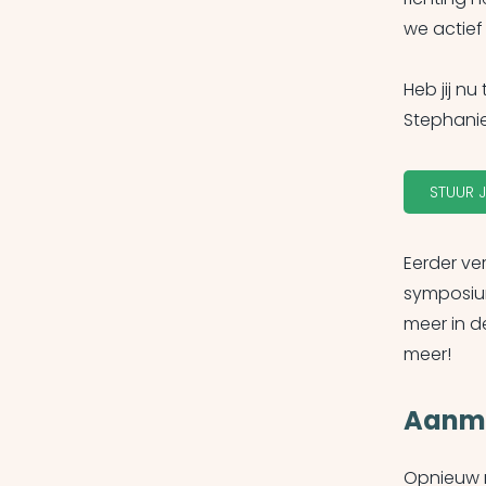
we actief
Heb jij n
Stephanie
STUUR J
Eerder ve
symposium
meer in d
meer!
Aanme
Opnieuw r