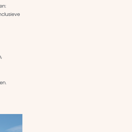
en:
nclusieve
,
den.