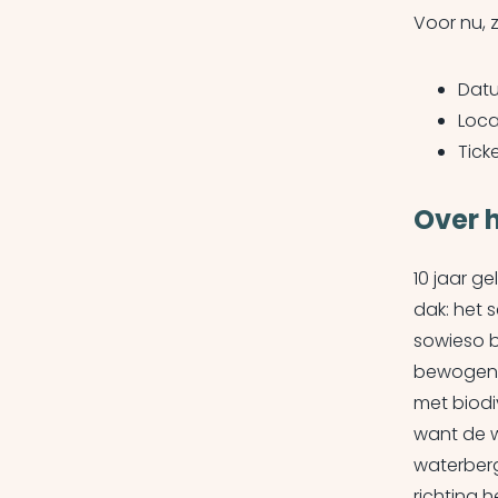
Voor nu, z
Datu
Loca
Tick
Over 
10 jaar 
dak: het 
sowieso b
bewogen w
met biod
want de w
waterberg
richting 