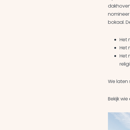
dakhoveni
nomineer
bokaal. D
Het 
Het 
Het 
relig
We laten 
Bekijk wi