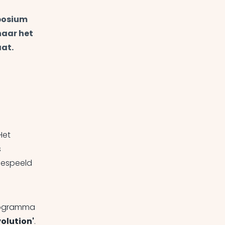
mposium
naar het
at.
Het
s
gespeeld
programma
volution'
.