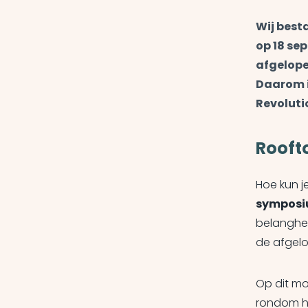
Wij best
op 18 se
afgelope
Daarom i
Revoluti
Rooft
Hoe kun je
symposiu
belangheb
de afgelo
Op dit mo
rondom 