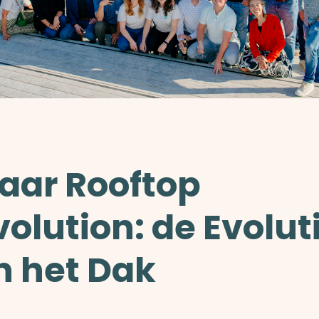
jaar Rooftop
olution: de Evolut
n het Dak