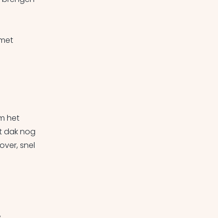
 met
om het
t dak nog
over, snel
,