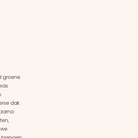
d groene
was
s
erse dak
daarna
ten,
 we
, brengen