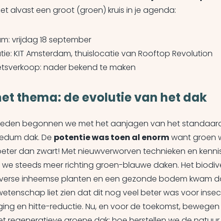
et alvast een groot (groen) kruis in je agenda:
m: vrijdag 18 september
tie: KIT Amsterdam, thuislocatie van Rooftop Revolution
etsverkoop: nader bekend te maken
het thema: de evolutie van het dak
geleden begonnen we met het aanjagen van het standaar
sedum dak. De
potentie was toen al enorm
want groen 
eter dan zwart! Met nieuwverworven technieken en kenni
e steeds meer richting groen-blauwe daken. Het biodiv
iverse inheemse planten en een gezonde bodem kwam 
etenschap liet zien dat dit nog veel beter was voor insec
ing en hitte-reductie. Nu, en voor de toekomst, bewegen
het regeneratieve groene dak: hoe herstellen we de natuur