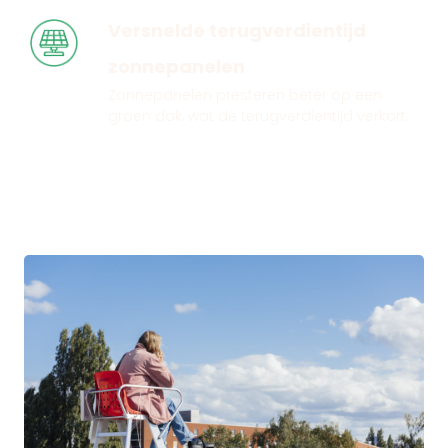
Versnelde terugverdientijd
zonnepanelen
Zonnepanelen presteren beter op een
groen dak, wat de terugverdientijd verkort.