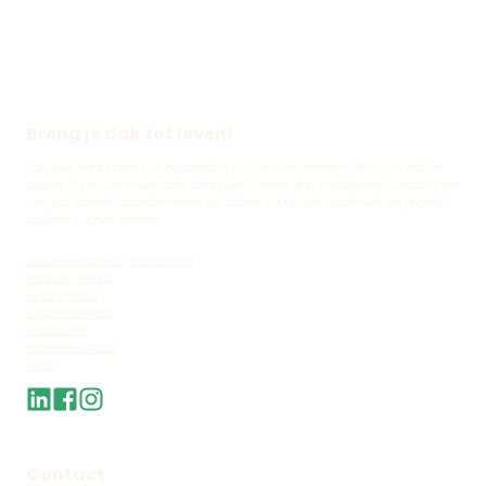
Breng je dak tot leven!
Op zoek naar advies of begeleiding bij het vergroenen van jouw dak/je
daken of de communicatie daarover? Neem dan vrijblijvend contact met
ons op. Samen transformeren wij daken tot multifunctionele en groene
bakens in onze steden.
Cookie en privacystatement
Pers en media
In de media
Logomateriaal
Vacatures
Partner worden
ANBI
Contact