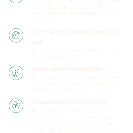
Een groen dak brengt verkoeling en slaat
water op. Zo is het gebouw en de
omgeving beter bestand tegen hitte en
wateroverlast.
Verlengde levensduur van het
dak
Een groen dak verdubbelt de levensduur
van de dakbedekking.
Verhoogde biodiversiteit
Een biodivers groen dak geeft ruimte voor
vogels, vlinders en insecten en bevordert
daarmee de biodiversiteit.
Verbeterde leefomgeving
Een groen dak vemindert fijnstof, CO
-
2
uitstoot én is ook nog eens heel fijn om op
uit te kijken. In een schone en gezonde
omgeving kun je je beter concentreren.