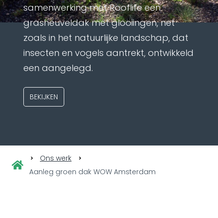
samenwerking met Rooflife een
grasheuveldak met glooiingen, net
zoals in het natuurlijke landschap, dat
insecten en vogels aantrekt, ontwikkeld
een aangelegd.
BEKIJKEN
Ons werk
Aanleg groen dak WOW Amsterdam