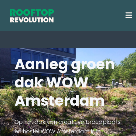
Aanleg groen
dak WOW
Amsterdam
Op het dak van creatieve broedplaats
en hostel WOW Amsterdam is in