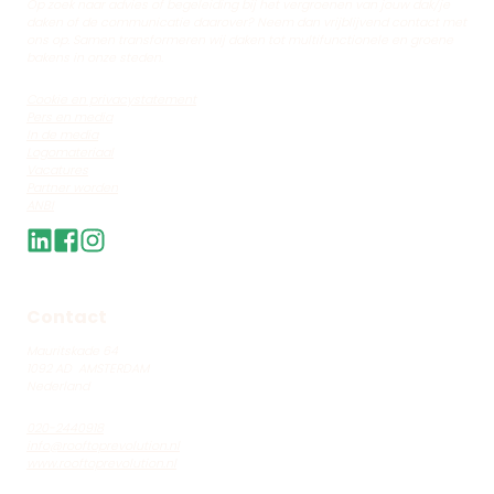
Op zoek naar advies of begeleiding bij het vergroenen van jouw dak/je
daken of de communicatie daarover? Neem dan vrijblijvend contact met
ons op. Samen transformeren wij daken tot multifunctionele en groene
bakens in onze steden.
Cookie en privacystatement
Pers en media
In de media
Logomateriaal
Vacatures
Partner worden
ANBI
Contact
Mauritskade 64
1092 AD AMSTERDAM
Nederland
020-
2440918
info@rooftoprevolution.nl
www.rooftoprevolution.nl