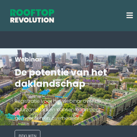
Webinar
De potentie van het
daklandschap
Registratie voor het webinar over de
Duurzame Daken Kansen Kaart voor
gemeenten en overheden!
BEKIJKEN