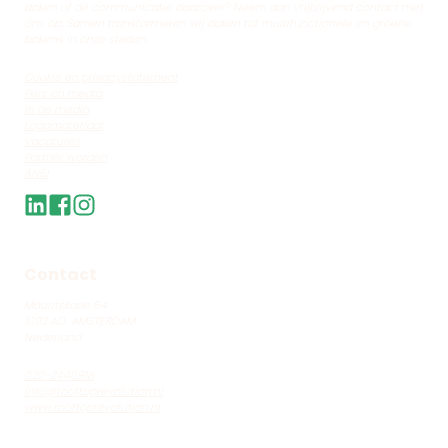
daken of de communicatie daarover? Neem dan vrijblijvend contact met
ons op. Samen transformeren wij daken tot multifunctionele en groene
bakens in onze steden.
Cookie en privacystatement
Pers en media
In de media
Logomateriaal
Vacatures
Partner worden
ANBI
Contact
Mauritskade 64
1092 AD AMSTERDAM
Nederland
020-
2440918
info@rooftoprevolution.nl
www.rooftoprevolution.nl