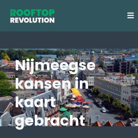
Nijmeegse
kansen in
kaart
gebracht